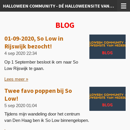
HALLOWEEN COMMUNITY - DÉ HALLOWEENSITE VAN NEDERLAND!
Ga
direct
naar
BLOG
de
hoofdinhoud
01-09-2020, So Low in
Rijswijk bezocht!
4 sep 2020
22:34
Op 1 September besloot ik om naar So
Low Rijswijk te gaan.
Lees meer »
Twee favo poppen bij So
Low!
5 sep 2020
01:04
Tijdens mijn wandeling door het centrum
van Den Haag ben ik So Low binnengelopen.