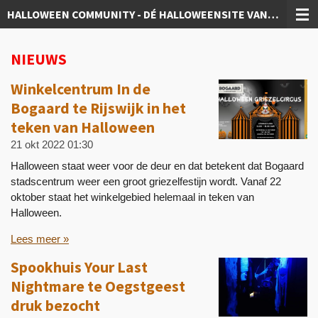
HALLOWEEN COMMUNITY - DÉ HALLOWEENSITE VAN NEDERLAND!
Ga
direct
naar
NIEUWS
de
hoofdinhoud
Winkelcentrum In de
Bogaard te Rijswijk in het
teken van Halloween
21 okt 2022
01:30
Halloween staat weer voor de deur en dat betekent dat Bogaard
stadscentrum weer een groot griezelfestijn wordt. Vanaf 22
oktober staat het winkelgebied helemaal in teken van
Halloween.
Lees meer »
Spookhuis Your Last
Nightmare te Oegstgeest
druk bezocht