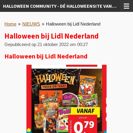
HALLOWEEN COMMUNITY - DÉ HALLOWEENSITE VAN NEDERLAND!
Ga
direct
naar
Home
»
NIEUWS
»
Halloween bij Lidl Nederland
de
hoofdinhoud
Halloween bij Lidl Nederland
Gepubliceerd op 21 oktober 2022 om 00:27
Halloween bij Lidl Nederland