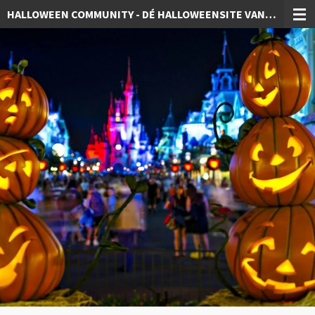
HALLOWEEN COMMUNITY - DÉ HALLOWEENSITE VAN NEDERLAND!
Ga
direct
naar
de
hoofdinhoud