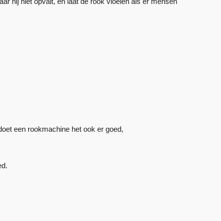
ar hij niet opvalt, en laat de rook vloeien als er mensen
oet een rookmachine het ook er goed,
ed.