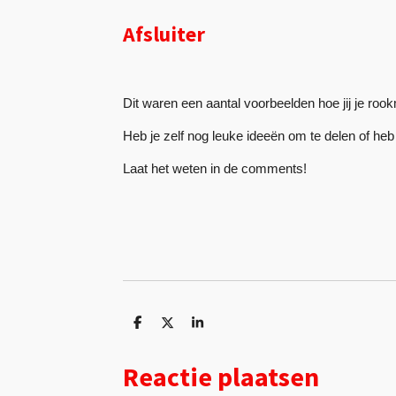
Afsluiter
Dit waren een aantal voorbeelden hoe jij je roo
Heb je zelf nog leuke ideeën om te delen of he
Laat het weten in de comments!
D
D
S
e
e
h
l
e
a
Reactie plaatsen
e
l
r
n
e