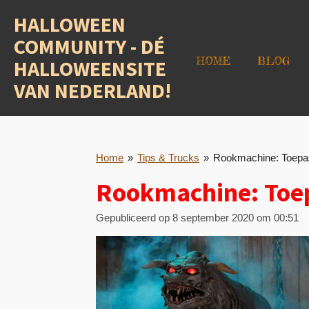
Ga
HALLOWEEN
direct
COMMUNITY - DÉ
naar
de
HOME
BLOG
HALLOWEENSITE
hoofdinhoud
VAN NEDERLAND!
Home
»
Tips & Trucks
»
Rookmachine: Toepa
Rookmachine: Toe
Gepubliceerd op 8 september 2020 om 00:51